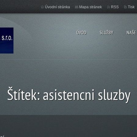
Úvodní stránka
Mapa stránek
RSS
Tisk
ÚVOD
SLUŽBY
NAŠE
Štítek: asistencni sluzby